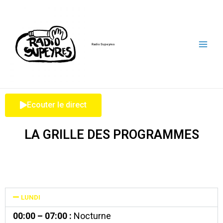
Aller
Main
au
Men
contenu
Radio Supeyres
Ecouter le direct
LA GRILLE DES PROGRAMMES
LUNDI
00:00 – 07:00 :
Nocturne