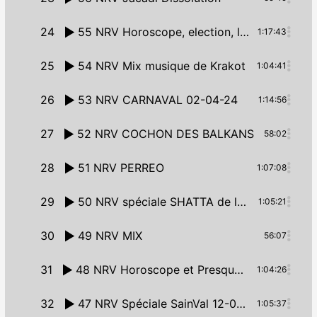
24
55 NRV Horoscope, election, la météo et la musique NRV
1:17:43
25
54 NRV Mix musique de Krakot
1:04:41
26
53 NRV CARNAVAL 02-04-24
1:14:56
27
52 NRV COCHON DES BALKANS
58:02
28
51 NRV PERREO
1:07:08
29
50 NRV spéciale SHATTA de la Martinique
1:05:21
30
49 NRV MIX
56:07
31
48 NRV Horoscope et Presque Revue De Presque 19-02-2024
1:04:26
32
47 NRV Spéciale SainVal 12-02-24
1:05:37