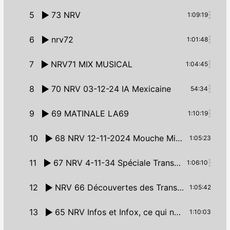
5
73 NRV
1:09:19
6
nrv72
1:01:48
7
NRV71 MIX MUSICAL
1:04:45
8
70 NRV 03-12-24 IA Mexicaine
54:34
9
69 MATINALE LA69
1:10:19
10
68 NRV 12-11-2024 Mouche Mineuse et Raptor House
1:05:23
11
67 NRV 4-11-34 Spéciale Transmusicales
1:06:10
12
NRV 66 Découvertes des Trans’NRV’Musicales
1:05:42
13
65 NRV Infos et Infox, ce qui nous a enervé et du bonson
1:10:03