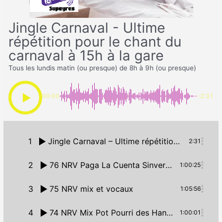
Jingle Carnaval - Ultime
répétition pour le chant du
carnaval à 15h à la gare
Tous les lundis matin (ou presque) de 8h à 9h (ou presque)
00:00
-2:31
1
Jingle Carnaval – Ultime répétition pour le chant du carnaval à 15h à la gare
2:31
2
76 NRV Paga La Cuenta Sinverguenza + chant carnaval
1:00:25
3
75 NRV mix et vocaux
1:05:56
4
74 NRV Mix Pot Pourri des Hannetons17-02-25
1:00:01