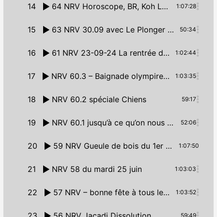
14
64 NRV Horoscope, BR, Koh Lanta et Salon de l’Agri-achète moi ça
1:07:28
15
63 NRV 30.09 avec Le Plonger Orchestral
50:34
16
61 NRV 23-09-24 La rentrée des Ministres
1:02:44
17
NRV 60.3 – Baignade olympire ou abbé pire ?
1:03:35
18
NRV 60.2 spéciale Chiens
59:17
19
NRV 60.1 jusqu’à ce qu’on nous coupe le jus
52:06
20
59 NRV Gueule de bois du 1er Juillet 2024
1:07:50
21
NRV 58 du mardi 25 juin
1:03:03
22
57 NRV – bonne fête à tous les RV.
1:03:52
23
56 NRV Jacadi Dissolution
59:49