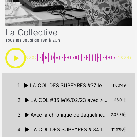
La Collective
Tous les Jeudi de 19h à 20h
00:00
-1:00:49
1
LA COL DES SUPEYRES #37 le 02/03/2023
1:00:49
2
LA COL #36 le16/02/23 avec > La playlist musicale punk des 2000′ de Pierre > La balade dans la ville d’ Arlanc, Auvergne, France par Jacqueline > Christophe nous apporter la lumière sur: « La lumière dans la technologie » > Victor se dépêche de rater … sur le judo
1:16:01
3
Avec la chronique de Jaqueline sur le bourg d’Arlanc, la chronique de Leïla sur les violences sexuelles faites aux mineurs, la présentation des rediffusions de Nuisances par Hal, la chronique musicale Les Deux Doigts dans la Reprise par Etienne, les musiques punk de Pierre et la présentation du prochain album de Ping Pong Harmonix Orchestra avec Flo et Fourmi !
2:02:35
4
LA COL DES SUPEYRES # 34 le 26/01/2023
1:19:00